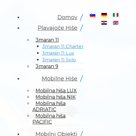
Izberite vaš jezik
Domov
Plavajoče Hiše
3maran 11
3maran 11 Charter
3maran 11 Lux
3maran 11 Solo
3maran 9
Mobilne Hiše
Mobilna hiša LUX
Mobilna hiša NIK
Mobilna hiša
ADRIATIC
Mobilna hiša
PACIFIC
Mobilni Objekti