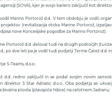
enciji (SOVA), kjer je svojo kariero zaključil kot direkt
dil Marino Portorož d.d.. V tem obdobju je vodil, organizi
projektov (revitalizacija otoka Marine Portorož, izpeljav
podpisa nove Koncesijske pogodbe za Marino Portorož).
Portorož d.d. deloval tudi na drugih področjih (turizem, t
d., po dve leti pa je vodil tudi podjetji Terme Čatež d.d. i
je S-Teams, d.o.o..
ž d.d. redno zaključil in se podal svojim novim samosto
in direktor 3 Star Adriatic d.o.o.. Oba podjetja se ukvar
a bivalna plovila (plavajoče hišice) na celotnem Jadranu.