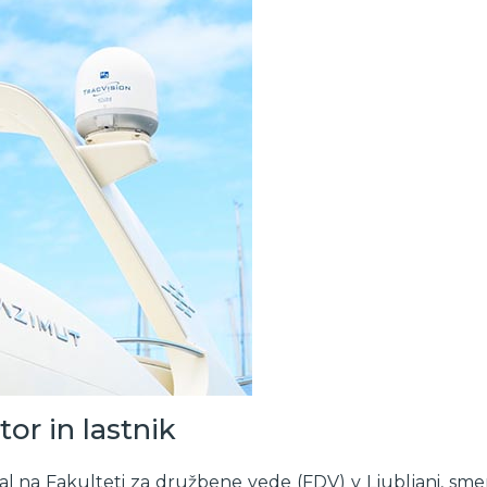
or in lastnik
ral na Fakulteti za družbene vede (FDV) v Ljubljani, smer