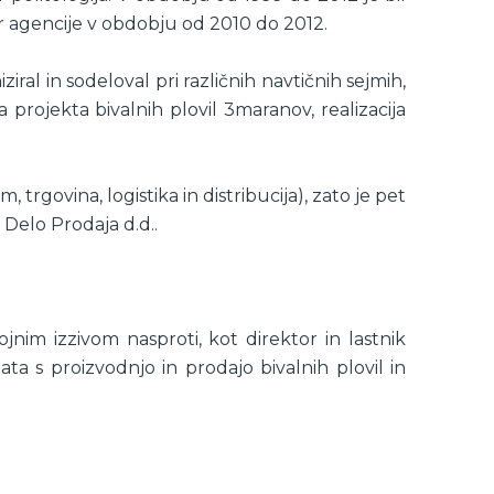
or agencije v obdobju od 2010 do 2012.
ral in sodeloval pri različnih navtičnih sejmih,
a projekta bivalnih plovil 3maranov, realizacija
rgovina, logistika in distribucija), zato je pet
n Delo Prodaja d.d..
jnim izzivom nasproti, kot direktor in lastnik
jata s proizvodnjo in prodajo bivalnih plovil in