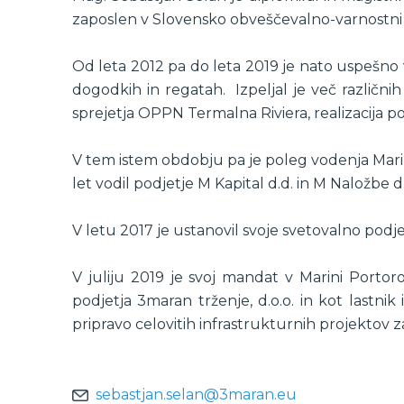
zaposlen v Slovensko obveščevalno-varnostni ag
Od leta 2012 pa do leta 2019 je nato uspešno vo
dogodkih in regatah. Izpeljal je več različnih 
sprejetja OPPN Termalna Riviera, realizacija 
V tem istem obdobju pa je poleg vodenja Marine 
let vodil podjetje M Kapital d.d. in M Naložbe d.
V letu 2017 je ustanovil svoje svetovalno podjet
V juliju 2019 je svoj mandat v Marini Portoro
podjetja 3maran trženje, d.o.o. in kot lastnik 
pripravo celovitih infrastrukturnih projektov z
sebastjan.selan@3maran.eu