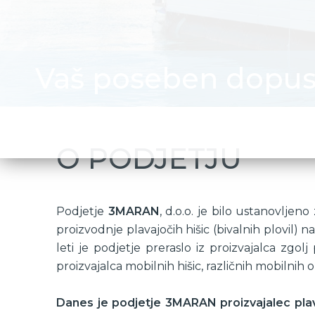
Vaš poseben dopust
O PODJETJU
Podjetje
3MARAN
, d.o.o. je bilo ustanovlj
proizvodnje plavajočih hišic (bivalnih plovil)
leti je podjetje preraslo iz proizvajalca zgolj 
proizvajalca mobilnih hišic, različnih mobilnih 
Danes je podjetje 3MARAN proizvajalec plava