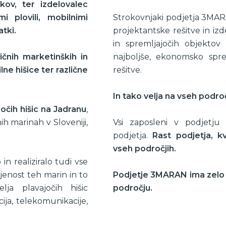
kov, ter izdelovalec
i plovili, mobilnimi
Strokovnjaki podjetja 3MARA
atki.
projektantske rešitve in izd
in spremljajočih objekto
ličnih marketinških in
najboljše, ekonomsko spre
lne hišice ter različne
rešitve.
In tako velja na vseh področ
jočih hišic na Jadranu
,
ih marinah v Sloveniji,
Vsi zaposleni v podjetju s
podjetja.
Rast podjetja, k
vseh področjih.
in realiziralo tudi vse
enost teh marin in to
Podjetje 3MARAN ima zelo ja
ja plavajočih hišic
področju.
cija, telekomunikacije,