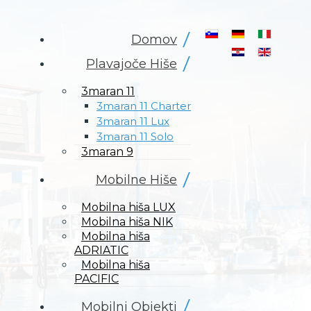
Izberite vaš jezik
Domov
Plavajoče Hiše
3maran 11
3maran 11 Charter
3maran 11 Lux
3maran 11 Solo
3maran 9
Mobilne Hiše
Mobilna hiša LUX
Mobilna hiša NIK
Mobilna hiša
ADRIATIC
Mobilna hiša
PACIFIC
Mobilni Objekti