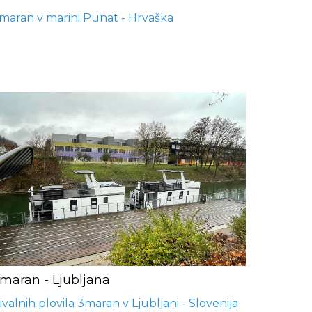
maran v marini Punat - Hrvaška
maran - Ljubljana
ivalnih plovila 3maran v Ljubljani - Slovenija