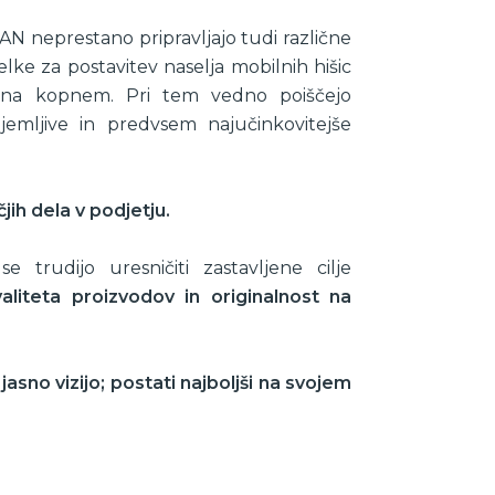
N neprestano pripravljajo tudi različne
elke za postavitev naselja mobilnih hišic
v na kopnem. Pri tem vedno poiščejo
jemljive in predvsem najučinkovitejše
jih dela v podjetju.
e trudijo uresničiti zastavljene cilje
valiteta proizvodov in originalnost na
sno vizijo; postati najboljši na svojem