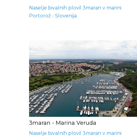
Naselje bivalnih plovil 3maran v marini
Portorož - Slovenija
3maran - Marina Veruda
Naselje bivalnih plovil 3maran v marini