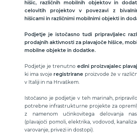
hišic,
različnih mobilnih objektov in dodat
celovitih projektov v
povezavi z bivalnim
hišicami in različnimi mobilnimi objekti
in dod
Podjetje je istočasno tudi pripravljalec raz
prodajnih
aktivnosti za plavajoče hišice, mobi
mobilne objekte in
dodatke.
Podjetje je trenutno
edini proizvajalec plava
ki ima svoje
registrirane
proizvode že v različn
v Italiji in na Hrvaškem.
Istočasno je podjetje v teh marinah, pripravilo 
potrebne infrastrukturne projekte za opremlj
z namenom učinkovitega delovanja nasel
(plavajoči pomoli, elektrika, vodovod, kanaliza
varovanje, privezi in dostopi).