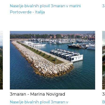
Naselje bivalnih plovil 3maran v marini
3
Portoverde - Italija
3maran - Marina Novigrad
3
Naselje bivalnih plovil 3maran v
B