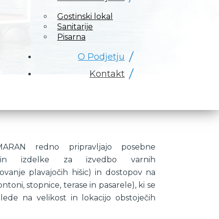
Gostinski lokal
Sanitarije
Pisarna
O Podjetju
Kontakt
3MARAN redno pripravljajo posebne
e in izdelke za izvedbo varnih
arovanje plavajočih hišic) in dostopov na
ntoni, stopnice, terase in pasarele), ki se
glede na velikost in lokacijo obstoječih