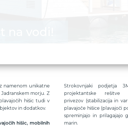
 na vodi!
eno z namenom unikatne
Strokovnjaki podjetja 
 na Jadranskem morju. Z
projektantske rešitv
plavajočih hišic tudi v
privezov (stabilizacija in v
objektov in dodatkov.
plavajoče hišice (plavajoči po
spreminjajo in prilagajajo 
jočih hišic, mobilnih
marin.