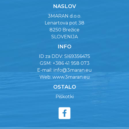
NASLOV
3MARAN d.o.o.
Lenartova pot 38
8250 Brežice
SLOVENIJA
INFO
ID za DDV: SI69356475
GSM: +386 41 958 073
E-mail:
info@3maran.eu
Web:
www.3maran.eu
OSTALO
Piškotki