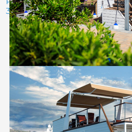
Plavajoče hiše podjetja
3maran so:
Kvalitetna, cenovno ugodna in edina bivalna
plovila, ki so že preizkušena na Jadranu;
To so plovila, ki se lahko v zelo veliki meri
individualno prilagodijo kupcu,
To so edina bivalna plovila na Jadranu, ki se že
nahajajo v več marinah na Jadranu (Slovenija,
Hrvaška in Italija),
To so edina bivalna plovila z vsemi certifikati,
dovoljenji in registracijami na Jadranu,
To so edina bivalna plovila na Jadranu, ki se
izdelujejo že v dveh različnih velikostih, zaradi
različnih potreb in možnosti, ki jih imajo marine,
luke ali zalivi,
To so edina bivalna plovila na Jadranu z