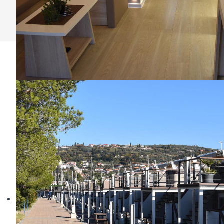
Zakaj izbrati
3maran
bivalna plovila?
Zato, ker bivalna plovila 3maran nudijo poseben
užitek na vodi in na soncu.
Z moderno opremo vas zazibajo v udobje
luksuznega počitniškega doma, obenem pa odprejo
vrata v nova in pristna doživetja.
Ko boste zjutraj odprli vrata, se bo pred vami odprlo
morje možnosti, kako preživeti popoln dan.
Čas je, da zgrabite vašo prijetno priložnost.