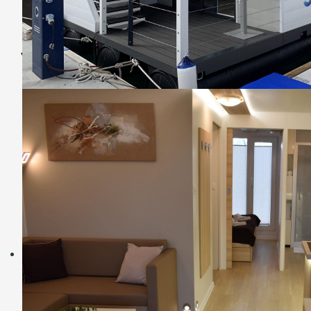
voljo le še nekaj hišic.
V marini
VERUDA
(Pula)
pa so na voljo
le še 3
plavajoče hišice.
Če ste zainteresirani za nakup
3marana
, morate pohiteti, saj
prostih mest za plavajoče hiše
hitro zmanjkuje!!!!