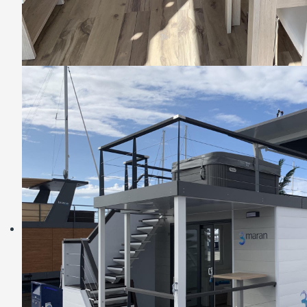
Za vse dodatne informacije smo
vam na razpolago na tel:
+386 41
958 073
ali na
info@3maran.eu
Zaključili smo 1 fazo
projekta v marini
NAUTICA
(Novigrad) 20
plavajočih hiš.
V 2 fazi projekta je na