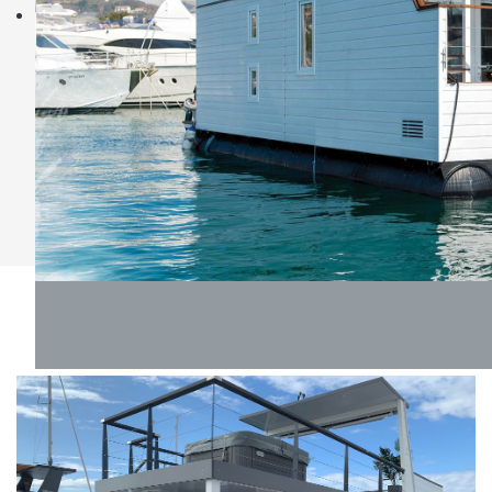
garancijami med 2 in 10 leti,
Podjetje
3MARAN, d.o.o.
je tudi edini
proizvajalec bivalnih plovil, ki kupcu ponudi
celovitost (proizvodnjo, prodajo, vzdrževanje,
garancijo, namestitev in izdelavo celotnega
projekta ter marketinške in prodajne strategije
za bivalna plovila).