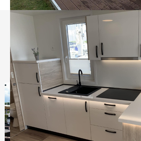
Plavajoče in mobilne
hiše
3maran
v marinah
in kampih na Jadranu