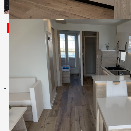
Podjetje
3maran
prodaja
plavajoče hišice
v Marini
Portorož.